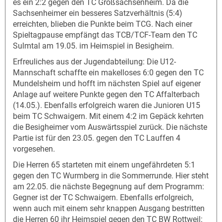
es ein 2:2 gegen den TC Großsachsenheim. Da die
Sachsenheimer ein besseres Satzverhältnis (5:4)
erreichten, blieben die Punkte beim TCG. Nach einer
Spieltagpause empfängt das TCB/TCF-Team den TC
Sulmtal am 19.05. im Heimspiel in Besigheim.
Erfreuliches aus der Jugendabteilung: Die U12-
Mannschaft schaffte ein makelloses 6:0 gegen den TC
Mundelsheim und hofft im nächsten Spiel auf eigener
Anlage auf weitere Punkte gegen den TC Affalterbach
(14.05.). Ebenfalls erfolgreich waren die Junioren U15
beim TC Schwaigern. Mit einem 4:2 im Gepäck kehrten
die Besigheimer vom Auswärtsspiel zurück. Die nächste
Partie ist für den 23.05. gegen den TC Lauffen 4
vorgesehen.
Die Herren 65 starteten mit einem ungefährdeten 5:1
gegen den TC Wurmberg in die Sommerrunde. Hier steht
am 22.05. die nächste Begegnung auf dem Programm:
Gegner ist der TC Schwaigern. Ebenfalls erfolgreich,
wenn auch mit einem sehr knappen Ausgang bestritten
die Herren 60 ihr Heimspiel gegen den TC BW Rottweil: