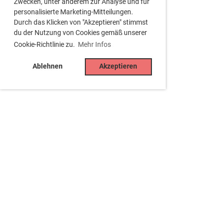
Zwecken, unter anderem zur Analyse und für
personalisierte Marketing-Mitteilungen.
Durch das Klicken von "Akzeptieren" stimmst
du der Nutzung von Cookies gemäß unserer
Cookie-Richtlinie zu.
Mehr Infos
Ablehnen
Akzeptieren
Tennisclub Besigheim e.V.
Jahnstr. 15, 74354 Besigheim
Tel. 07143 -34429
(Clubhaus, sporadisch besetzt)